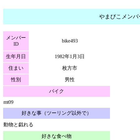
やまびこメンバ
メンバー
bike493
ID
生年月日
1982年1月3日
住まい
枚方市
性別
男性
バイク
mt09
好きな事（ツーリング以外で）
動物と戯れる
好きな食べ物