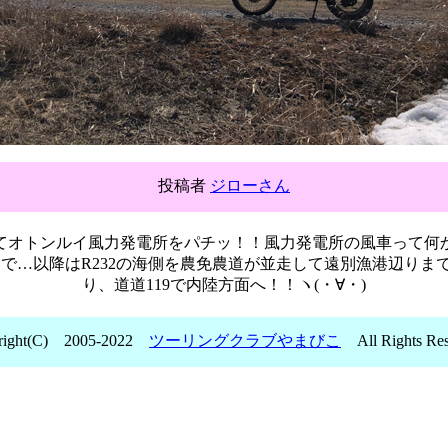
投稿者
ジローさん
てオトンルイ風力発電所をパチッ！！風力発電所の風車って何
まで…以降はR232の海側を農免農道が並走して遠別漁港辺りまで
り、道道119で内陸方面へ！！ヽ(・∀・)
right(C) 2005-2022
ツーリングクラブやまびこ
All Rights Res