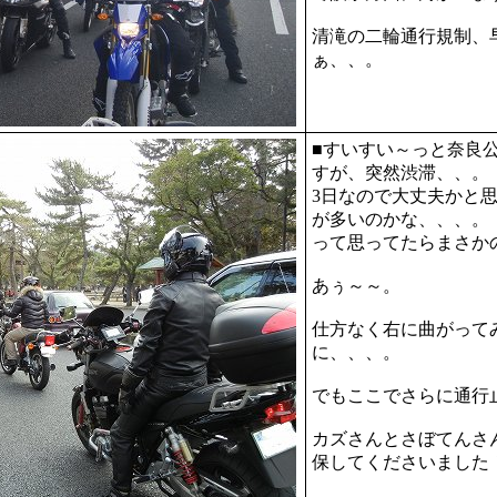
清滝の二輪通行規制、
ぁ、、。
■すいすい～っと奈良
すが、突然渋滞、、。
3日なので大丈夫かと
が多いのかな、、、。
って思ってたらまさか
あぅ～～。
仕方なく右に曲がって
に、、、。
でもここでさらに通行
カズさんとさぼてんさ
保してくださいました