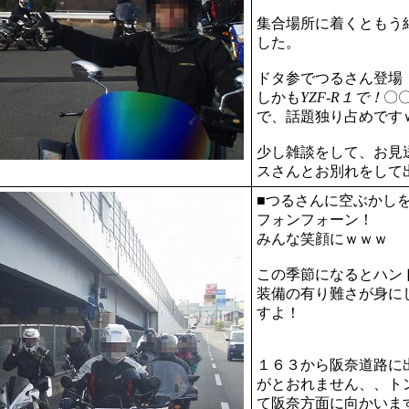
集合場所に着くともう
した。
ドタ参でつるさん登場
しかも
YZF-R１で！
〇
で、話題独り占めです
少し雑談をして、お見
スさんとお別れをして
■つるさんに空ぶかし
フォンフォーン！
みんな笑顔にｗｗｗ
この季節になるとハン
装備の有り難さが身に
すよ！
１６３から阪奈道路に
がとおれません、、ト
て阪奈方面に向かいま