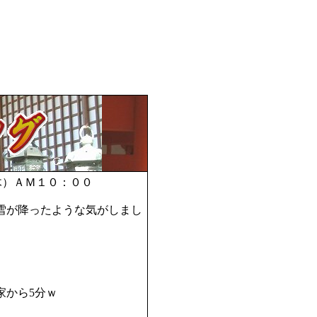
木）ＡＭ１０：００
雪が降ったような気がしまし
家から5分ｗ