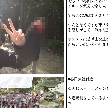
でもいい雰囲気の森の
イキング気分で楽しん
でもこの辺はあんまり
なんとなくですが東大
る感じがして、残念な
オススメは若草山の上
たらいいのか分かりま
■春日大社付近
なんじぁ～！！メイン
入場規制をしているよ
ｗ