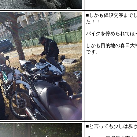
■しかも値段交渉まで
た！！
バイクを停められてほ
しかも目的地の春日大
です。
■と言っても少しは歩