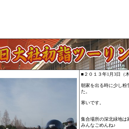
■２０１３年1月3日（
朝家を出る時に少し粉
た。
寒いです。
集合場所の深北緑地は
みんなごめんね♪