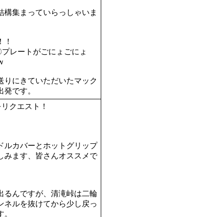
結構集まっていらっしゃいま
！！
〇プレートがごにょごにょ
ｗ
送りにきていただいたマック
出発です。
をリクエスト！
ドルカバーとホットグリップ
しみます、皆さんオススメで
出るんですが、清滝峠は二輪
ンネルを抜けてから少し戻っ
す。